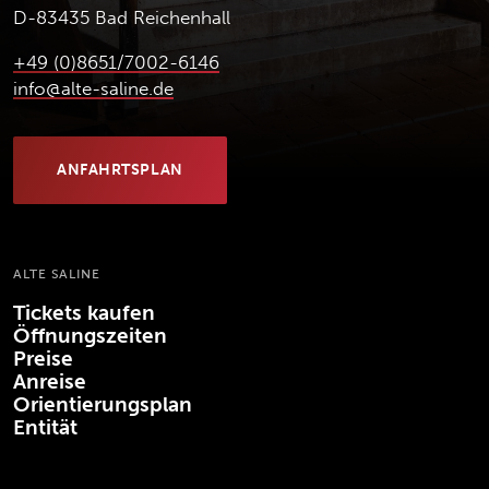
D-83435 Bad Reichenhall
+49 (0)8651/7002-6146
info@alte-saline.de
ANFAHRTSPLAN
(ÖFFNET IN NEUEM TAB)
ALTE SALINE
Tickets kaufen
Öffnungszeiten
Preise
Anreise
Orientierungsplan
Entität