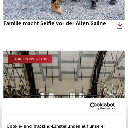
©
Alt
Familie macht Selfie vor der Alten Saline
FÜHRUNGSSTRECKE
Cookie- und Tracking-Einstellungen auf unserer