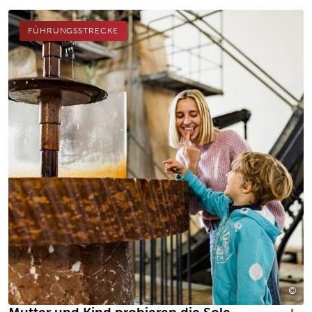
FÜHRUNGSSTRECKE
©
Alt