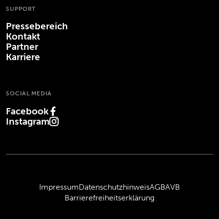
SUPPORT
Pressebereich
Kontakt
Partner
Karriere
SOCIAL MEDIA
Facebook
(Öffnet in neuem Tab)
Instagram
(Öffnet in neuem Tab)
Impressum
Datenschutzhinweis
AGB
AVB
Barrierefreiheitserklärung