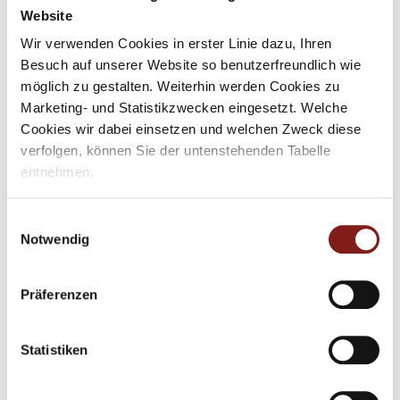
Website
Wir verwenden Cookies in erster Linie dazu, Ihren
Besuch auf unserer Website so benutzerfreundlich wie
möglich zu gestalten. Weiterhin werden Cookies zu
Marketing- und Statistikzwecken eingesetzt. Welche
©
Alt
Cookies wir dabei einsetzen und welchen Zweck diese
Gästeführer mit Gruppe vor dem
verfolgen, können Sie der untenstehenden Tabelle
Räderpumpwerk
entnehmen.
Mit Klicken auf „Nicht zustimmen“, werden von uns nur
Einwilligungsauswahl
erforderliche Cookies gespeichert. Wenn Sie nur einzelne
Notwendig
Cookies erlauben wollen, können Sie diese unter
FÜHRUNGSSTRECKE
"Auswahl erlauben" auf Ihre Bedürfnisse anpassen.
Präferenzen
Durch Bestätigen des Buttons „Alle akzeptieren“ willigen
Sie in die Aktivierung aller Cookies ein und helfen uns
dabei, unsere Website auch in Zukunft zu verbessern
Statistiken
und nutzerfreundlich zu gestalten. ­Ihre Einwilligung
können Sie jederzeit mit Wirkung für die Zukunft über