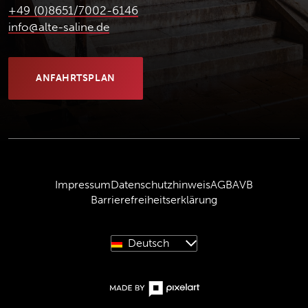
+49 (0)8651/7002-6146
info@alte-saline.de
ANFAHRTSPLAN
(ÖFFNET IN NEUEM TAB)
Impressum
Datenschutzhinweis
AGB
AVB
Barrierefreiheitserklärung
Deutsch