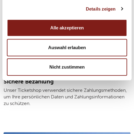
unserem
Impressum
und der
Datenschutzerklärung
.
Details zeigen
Wunschdatum reservieren
Alle akzeptieren
Sie entscheiden ganz einfach, wann Sie uns besuchen
möchten. Online-Tickets können bequem im Voraus
erworben werden.
Auswahl erlauben
Nicht zustimmen
Sichere Bezahlung
Unser Ticketshop verwendet sichere Zahlungsmethoden,
um Ihre persönlichen Daten und Zahlungsinformationen
zu schützen.